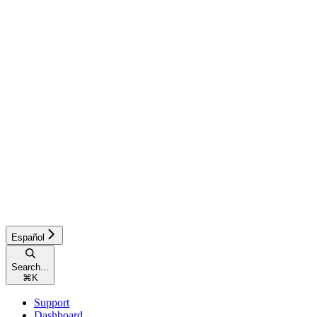
Español
Search...
⌘
K
Support
Dashboard