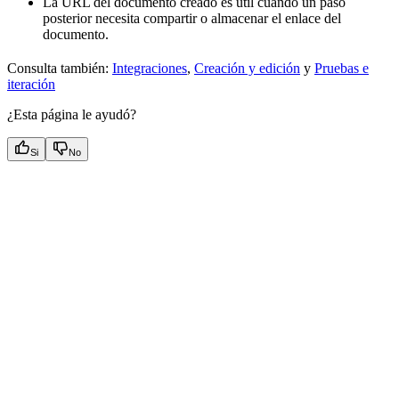
La URL del documento creado es útil cuando un paso
posterior necesita compartir o almacenar el enlace del
documento.
Consulta también:
Integraciones
,
Creación y edición
y
Pruebas e
iteración
¿Esta página le ayudó?
Si
No