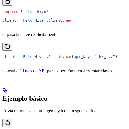
require
 "fetch_hive"
client
 =
 FetchHive
::
Client
.
new
O pasa la clave explícitamente:
client
 =
 FetchHive
::
Client
.
new
(
api_key:
 "fhk_..."
)
Consulta
Claves de API
para saber cómo crear y rotar claves.
Ejemplo básico
Envía un mensaje a un agente y lee la respuesta final: