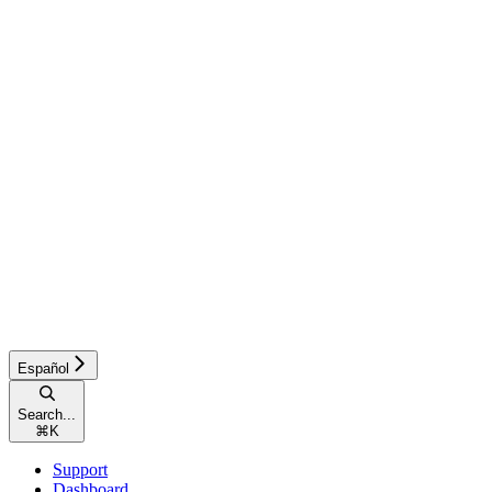
Español
Search...
⌘
K
Support
Dashboard