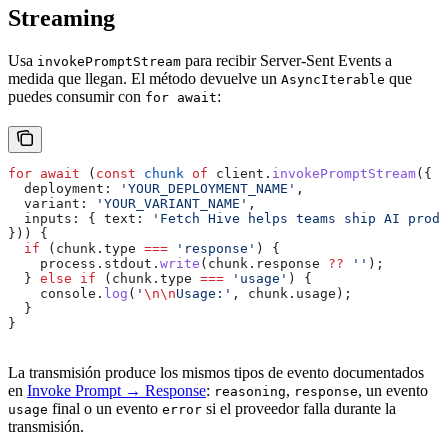
Streaming
Usa
para recibir Server-Sent Events a
invokePromptStream
medida que llegan. El método devuelve un
que
AsyncIterable
puedes consumir con
:
for await
for
 await
 (
const
 chunk
 of
 client
.
invokePromptStream
({
  deployment:
 'YOUR_DEPLOYMENT_NAME'
,
  variant:
 'YOUR_VARIANT_NAME'
,
  inputs:
 { 
text:
 'Fetch Hive helps teams ship AI produ
})) {
  if
 (
chunk
.
type
 ===
 'response'
) {
    process
.
stdout
.
write
(
chunk
.
response
 ??
 ''
);
  } 
else
 if
 (
chunk
.
type
 ===
 'usage'
) {
    console
.
log
(
'
\n\n
Usage:'
, 
chunk
.
usage
);
  }
}
La transmisión produce los mismos tipos de evento documentados
en
Invoke Prompt → Response
:
,
, un evento
reasoning
response
final o un evento
si el proveedor falla durante la
usage
error
transmisión.