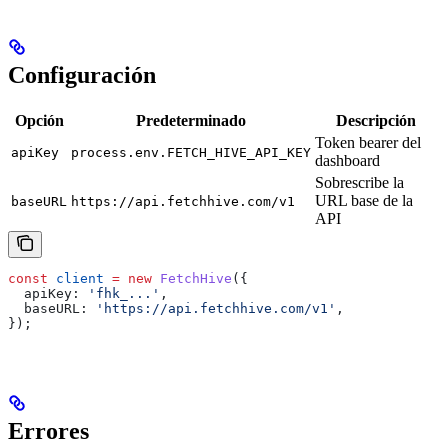
Configuración
Opción
Predeterminado
Descripción
Token bearer del
apiKey
process.env.FETCH_HIVE_API_KEY
dashboard
Sobrescribe la
URL base de la
baseURL
https://api.fetchhive.com/v1
API
const
 client
 =
 new
 FetchHive
({
  apiKey:
 'fhk_...'
,
  baseURL:
 'https://api.fetchhive.com/v1'
,
});
Errores