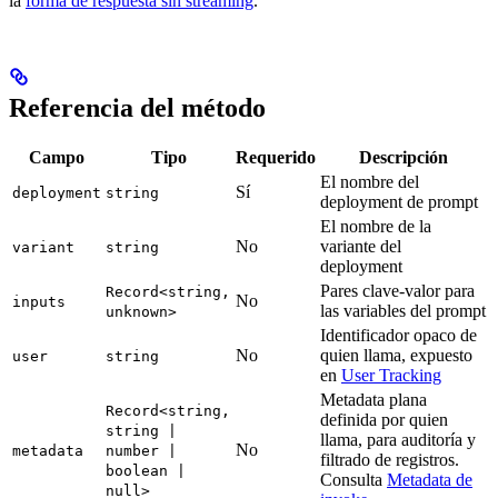
la
forma de respuesta sin streaming
.
Referencia del método
Campo
Tipo
Requerido
Descripción
El nombre del
Sí
deployment
string
deployment de prompt
El nombre de la
No
variante del
variant
string
deployment
Pares clave-valor para
Record<string,
No
inputs
las variables del prompt
unknown>
Identificador opaco de
No
quien llama, expuesto
user
string
en
User Tracking
Metadata plana
Record<string,
definida por quien
string |
llama, para auditoría y
No
metadata
number |
filtrado de registros.
boolean |
Consulta
Metadata de
null>