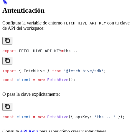
Autenticación
Configura la variable de entorno
con tu clave
FETCH_HIVE_API_KEY
de API del workspace:
export
 FETCH_HIVE_API_KEY
=
fhk_
...
import
 { 
FetchHive
 } 
from
 '@fetch-hive/sdk'
;
const
 client
 =
 new
 FetchHive
();
O pasa la clave explícitamente:
const
 client
 =
 new
 FetchHive
({ 
apiKey:
 'fhk_...'
 });
Consulta
API Keys
para saber cómo crear y rotar claves.