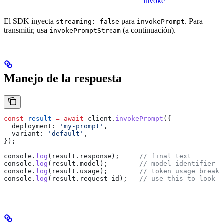
invoke
El SDK inyecta
para
. Para
streaming: false
invokePrompt
transmitir, usa
(a continuación).
invokePromptStream
Manejo de la respuesta
const
 result
 =
 await
 client
.
invokePrompt
({
  deployment:
 'my-prompt'
,
  variant:
 'default'
,
});
console
.
log
(
result
.
response
);     
// final text
console
.
log
(
result
.
model
);        
// model identifier
console
.
log
(
result
.
usage
);        
// token usage breakd
console
.
log
(
result
.
request_id
);   
// use this to look u