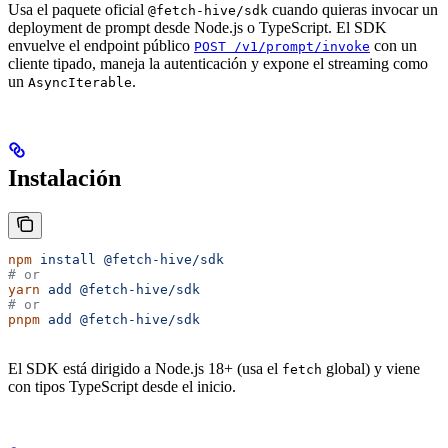
Usa el paquete oficial
cuando quieras invocar un
@fetch-hive/sdk
deployment de prompt desde Node.js o TypeScript. El SDK
envuelve el endpoint público
con un
POST /v1/prompt/invoke
cliente tipado, maneja la autenticación y expone el streaming como
un
.
AsyncIterable
Instalación
npm
 install
 @fetch-hive/sdk
# or
yarn
 add
 @fetch-hive/sdk
# or
pnpm
 add
 @fetch-hive/sdk
El SDK está dirigido a Node.js 18+ (usa el
global) y viene
fetch
con tipos TypeScript desde el inicio.