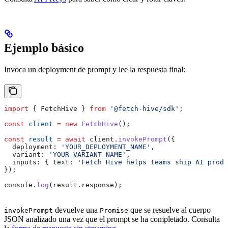
Ejemplo básico
Invoca un deployment de prompt y lee la respuesta final:
import
 { 
FetchHive
 } 
from
 '@fetch-hive/sdk'
;
const
 client
 =
 new
 FetchHive
();
const
 result
 =
 await
 client
.
invokePrompt
({
  deployment:
 'YOUR_DEPLOYMENT_NAME'
,
  variant:
 'YOUR_VARIANT_NAME'
,
  inputs:
 { 
text:
 'Fetch Hive helps teams ship AI produ
});
console
.
log
(
result
.
response
);
devuelve una
que se resuelve al cuerpo
invokePrompt
Promise
JSON analizado una vez que el prompt se ha completado. Consulta