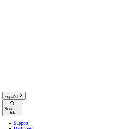
Español
Search...
⌘
K
Support
Dashboard