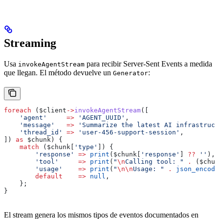
Streaming
Usa
para recibir Server-Sent Events a medida
invokeAgentStream
que llegan. El método devuelve un
:
Generator
foreach
 (
$client
->
invokeAgentStream
([
    'agent'
     =>
 'AGENT_UUID'
,
    'message'
   =>
 'Summarize the latest AI infrastruct
    'thread_id'
 =>
 'user-456-support-session'
,
]) 
as
 $chunk
) {
    match
 (
$chunk
[
'type'
]) {
        'response'
 =>
 print
(
$chunk
[
'response'
] 
??
 ''
),
        'tool'
     =>
 print
(
"
\n
Calling tool: "
 .
 (
$chun
        'usage'
    =>
 print
(
"
\n\n
Usage: "
 .
 json_encode
        default
    =>
 null
,
    };
}
El stream genera los mismos tipos de eventos documentados en