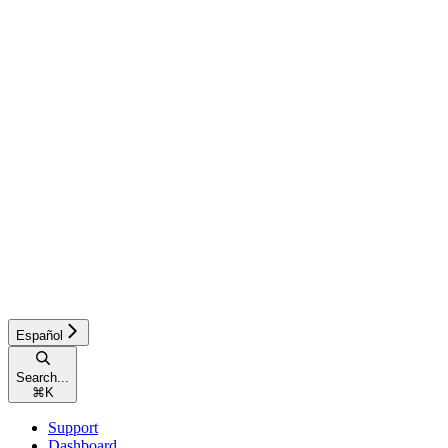
Español
Search...
⌘
K
Support
Dashboard