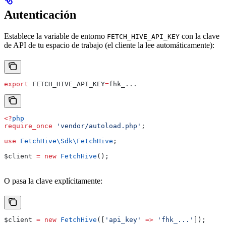
Autenticación
Establece la variable de entorno
con la clave
FETCH_HIVE_API_KEY
de API de tu espacio de trabajo (el cliente la lee automáticamente):
export
 FETCH_HIVE_API_KEY
=
fhk_
...
<?
php
require_once
 'vendor/autoload.php'
;
use
 FetchHive\Sdk\
FetchHive
;
$client
 =
 new
 FetchHive
();
O pasa la clave explícitamente:
$client
 =
 new
 FetchHive
([
'api_key'
 =>
 'fhk_...'
]);