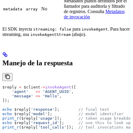
Metadatos planos definidos por el
llamador para auditoría y filtrado
No
metadata
array
de registros. Consulta
Metadatos
de invocación
El SDK inyecta
para
. Para hacer
streaming: false
invokeAgent
streaming, usa
(abajo).
invokeAgentStream
Manejo de la respuesta
$reply
 =
 $client
->
invokeAgent
([
    'agent'
   =>
 'AGENT_UUID'
,
    'message'
 =>
 'Hello'
,
]);
echo
 $reply
[
'response'
];        
// final text
echo
 $reply
[
'model'
];           
// model identifier
print_r
(
$reply
[
'usage'
]);       
// token usage breakdow
echo
 $reply
[
'request_id'
];      
// use this to look up 
print_r
(
$reply
[
'tool_calls'
]);  
// tool invocations mad