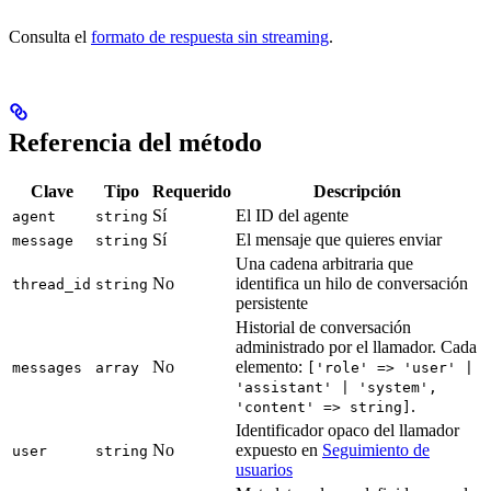
Consulta el
formato de respuesta sin streaming
.
Referencia del método
Clave
Tipo
Requerido
Descripción
Sí
El ID del agente
agent
string
Sí
El mensaje que quieres enviar
message
string
Una cadena arbitraria que
No
identifica un hilo de conversación
thread_id
string
persistente
Historial de conversación
administrado por el llamador. Cada
No
elemento:
messages
array
['role' => 'user' |
'assistant' | 'system',
.
'content' => string]
Identificador opaco del llamador
No
expuesto en
Seguimiento de
user
string
usuarios