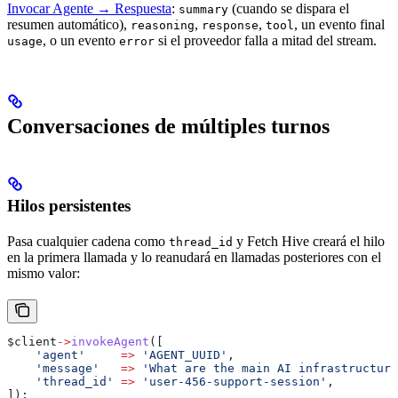
Invocar Agente → Respuesta
:
(cuando se dispara el
summary
resumen automático),
,
,
, un evento final
reasoning
response
tool
, o un evento
si el proveedor falla a mitad del stream.
usage
error
Conversaciones de múltiples turnos
Hilos persistentes
Pasa cualquier cadena como
y Fetch Hive creará el hilo
thread_id
en la primera llamada y lo reanudará en llamadas posteriores con el
mismo valor:
$client
->
invokeAgent
([
    'agent'
     =>
 'AGENT_UUID'
,
    'message'
   =>
 'What are the main AI infrastructure
    'thread_id'
 =>
 'user-456-support-session'
,
]);