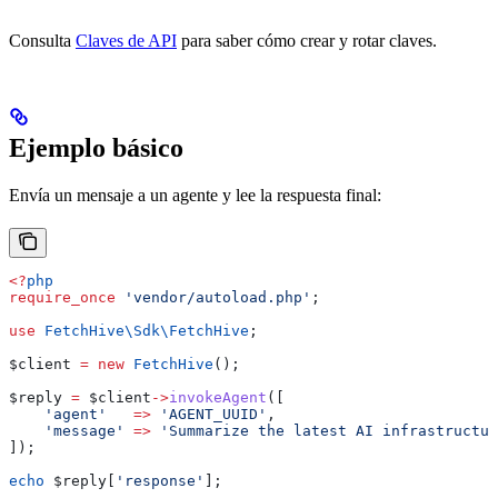
Consulta
Claves de API
para saber cómo crear y rotar claves.
Ejemplo básico
Envía un mensaje a un agente y lee la respuesta final:
<?
php
require_once
 'vendor/autoload.php'
;
use
 FetchHive\Sdk\
FetchHive
;
$client
 =
 new
 FetchHive
();
$reply
 =
 $client
->
invokeAgent
([
    'agent'
   =>
 'AGENT_UUID'
,
    'message'
 =>
 'Summarize the latest AI infrastructur
]);
echo
 $reply
[
'response'
];