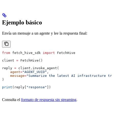
Ejemplo básico
Envía un mensaje a un agente y lee la respuesta final:
from
 fetch_hive_sdk 
import
 FetchHive
client 
=
 FetchHive()
reply 
=
 client.invoke_agent(
    agent
=
"AGENT_UUID"
,
    message
=
"Summarize the latest AI infrastructure tre
)
print
(reply[
"response"
])
Consulta el
formato de respuesta sin streaming
.