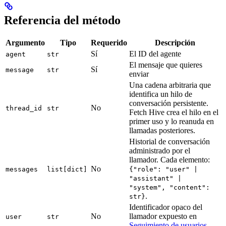
Referencia del método
Argumento
Tipo
Requerido
Descripción
Sí
El ID del agente
agent
str
El mensaje que quieres
Sí
message
str
enviar
Una cadena arbitraria que
identifica un hilo de
conversación persistente.
No
thread_id
str
Fetch Hive crea el hilo en el
primer uso y lo reanuda en
llamadas posteriores.
Historial de conversación
administrado por el
llamador. Cada elemento:
No
messages
list[dict]
{"role": "user" |
"assistant" |
"system", "content":
.
str}
Identificador opaco del
No
llamador expuesto en
user
str
Seguimiento de usuarios