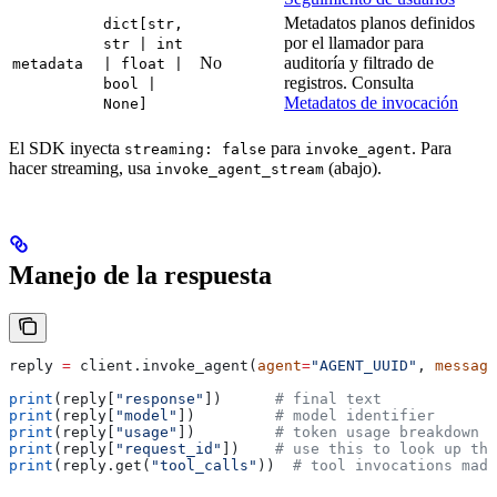
Metadatos planos definidos
dict[str,
por el llamador para
str | int
No
auditoría y filtrado de
metadata
| float |
registros. Consulta
bool |
Metadatos de invocación
None]
El SDK inyecta
para
. Para
streaming: false
invoke_agent
hacer streaming, usa
(abajo).
invoke_agent_stream
Manejo de la respuesta
reply 
=
 client.invoke_agent(
agent
=
"AGENT_UUID"
, 
message
print
(reply[
"response"
])      
# final text
print
(reply[
"model"
])         
# model identifier
print
(reply[
"usage"
])         
# token usage breakdown
print
(reply[
"request_id"
])    
# use this to look up the
print
(reply.get(
"tool_calls"
))  
# tool invocations made