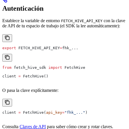
Autenticación
Establece la variable de entorno
con la clave
FETCH_HIVE_API_KEY
de API de tu espacio de trabajo (el SDK la lee automáticamente):
export
 FETCH_HIVE_API_KEY
=
fhk_
...
from
 fetch_hive_sdk 
import
 FetchHive
client 
=
 FetchHive()
O pasa la clave explícitamente:
client 
=
 FetchHive(
api_key
=
"fhk_..."
)
Consulta
Claves de API
para saber cómo crear y rotar claves.