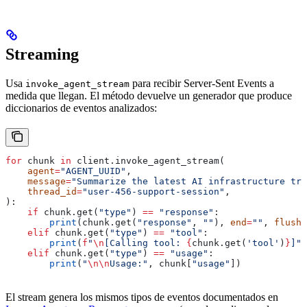
Streaming
Usa
para recibir Server-Sent Events a
invoke_agent_stream
medida que llegan. El método devuelve un generador que produce
diccionarios de eventos analizados:
for
 chunk 
in
 client.invoke_agent_stream(
    agent
=
"AGENT_UUID"
,
    message
=
"Summarize the latest AI infrastructure tre
    thread_id
=
"user-456-support-session"
,
):
    if
 chunk.get(
"type"
) 
==
 "response"
:
        print
(chunk.get(
"response"
, 
""
), 
end
=
""
, 
flush
=
    elif
 chunk.get(
"type"
) 
==
 "tool"
:
        print
(
f
"
\n
[Calling tool: 
{
chunk.get(
'tool'
)
}
]"
)
    elif
 chunk.get(
"type"
) 
==
 "usage"
:
        print
(
"
\n\n
Usage:"
, chunk[
"usage"
])
El stream genera los mismos tipos de eventos documentados en