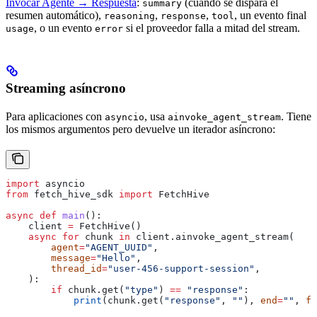
Invocar Agente → Respuesta
:
(cuando se dispara el
summary
resumen automático),
,
,
, un evento final
reasoning
response
tool
, o un evento
si el proveedor falla a mitad del stream.
usage
error
Streaming asíncrono
Para aplicaciones con
, usa
. Tiene
asyncio
ainvoke_agent_stream
los mismos argumentos pero devuelve un iterador asíncrono:
import
 asyncio
from
 fetch_hive_sdk 
import
 FetchHive
async
 def
 main
():
    client 
=
 FetchHive()
    async
 for
 chunk 
in
 client.ainvoke_agent_stream(
        agent
=
"AGENT_UUID"
,
        message
=
"Hello"
,
        thread_id
=
"user-456-support-session"
,
    ):
        if
 chunk.get(
"type"
) 
==
 "response"
:
            print
(chunk.get(
"response"
, 
""
), 
end
=
""
, 
fl