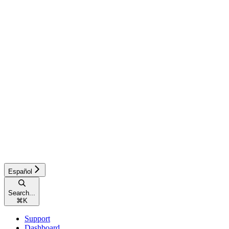
Español
Search...
⌘
K
Support
Dashboard