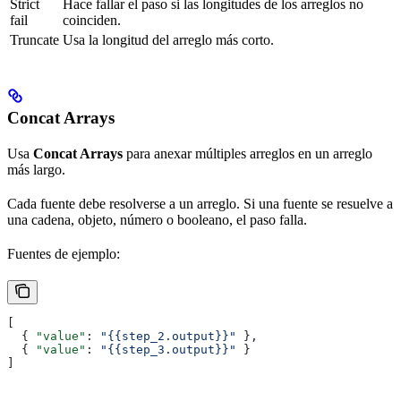
Strict
Hace fallar el paso si las longitudes de los arreglos no
fail
coinciden.
Truncate
Usa la longitud del arreglo más corto.
Concat Arrays
Usa
Concat Arrays
para anexar múltiples arreglos en un arreglo
más largo.
Cada fuente debe resolverse a un arreglo. Si una fuente se resuelve a
una cadena, objeto, número o booleano, el paso falla.
Fuentes de ejemplo:
[
  { 
"value"
: 
"{{step_2.output}}"
 },
  { 
"value"
: 
"{{step_3.output}}"
 }
]