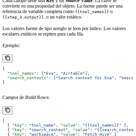
Cada campo tiene una
Key
y un
Source Value
. La clave se
convierte en una propiedad del objeto. La fuente puede ser una
referencia de variable completa como
o
{{tool_names}}
, o un valor estático.
{{step_3.output}}
Los valores fuente de tipo arreglo se leen por índice. Los valores
escalares estáticos se repiten para cada fila.
Ejemplo:
{
  "tool_names"
: [
"Exa"
, 
"Airtable"
],
  "search_contexts"
: [
"Search context for Exa"
, 
"Search
}
Campos de Build Rows:
[
  { 
"key"
: 
"tool_name"
, 
"value"
: 
"{{tool_names}}"
 },
  { 
"key"
: 
"search_context"
, 
"value"
: 
"{{search_context
  { 
"key"
: 
"workspace"
, 
"value"
: 
"Fetch Hive"
 }