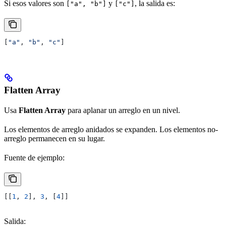
Si esos valores son
y
, la salida es:
["a", "b"]
["c"]
[
"a"
, 
"b"
, 
"c"
]
Flatten Array
Usa
Flatten Array
para aplanar un arreglo en un nivel.
Los elementos de arreglo anidados se expanden. Los elementos no-
arreglo permanecen en su lugar.
Fuente de ejemplo:
[[
1
, 
2
], 
3
, [
4
]]
Salida: