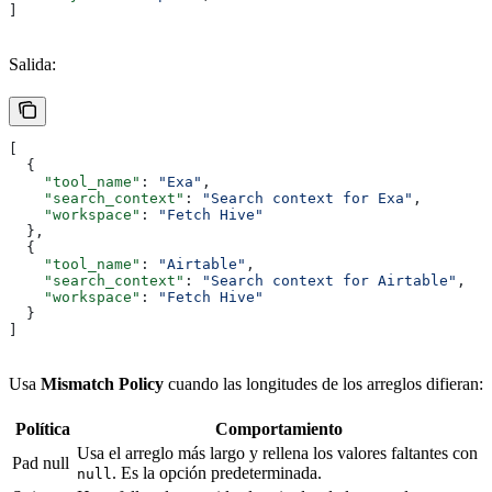
]
Salida:
[
  {
    "tool_name"
: 
"Exa"
,
    "search_context"
: 
"Search context for Exa"
,
    "workspace"
: 
"Fetch Hive"
  },
  {
    "tool_name"
: 
"Airtable"
,
    "search_context"
: 
"Search context for Airtable"
,
    "workspace"
: 
"Fetch Hive"
  }
]
Usa
Mismatch Policy
cuando las longitudes de los arreglos difieran:
Política
Comportamiento
Usa el arreglo más largo y rellena los valores faltantes con
Pad null
. Es la opción predeterminada.
null