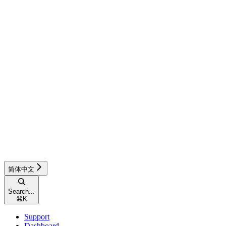
简体中文
Search...
⌘
K
Support
Dashboard