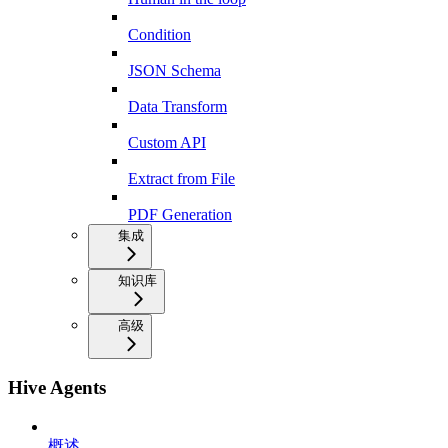
Condition
JSON Schema
Data Transform
Custom API
Extract from File
PDF Generation
集成
知识库
高级
Hive Agents
概述