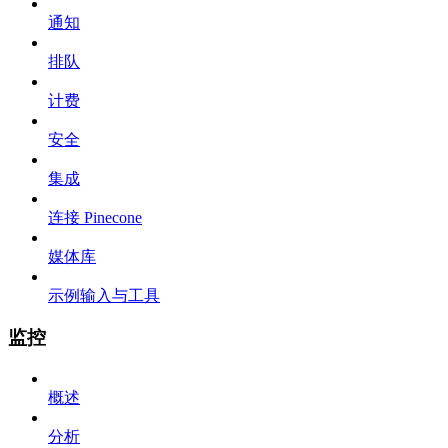
通知
排队
计费
安全
集成
连接 Pinecone
媒体库
示例输入与工具
监控
概述
分析