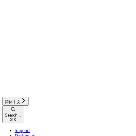
简体中文
Search...
⌘
K
Support
Dashboard