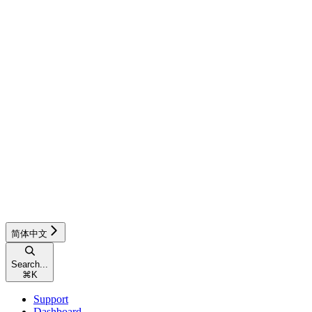
简体中文
Search...
⌘
K
Support
Dashboard