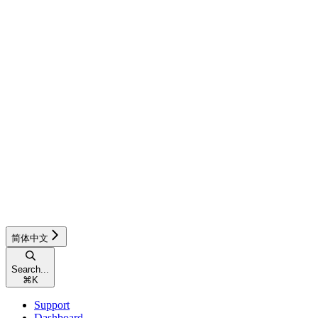
简体中文
Search...
⌘
K
Support
Dashboard