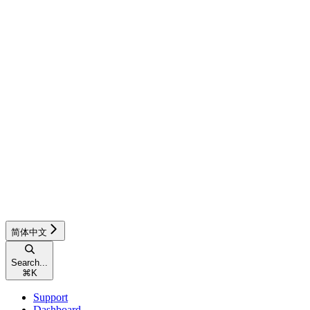
简体中文
Search...
⌘
K
Support
Dashboard