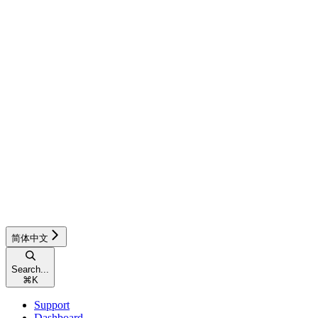
简体中文
Search...
⌘
K
Support
Dashboard