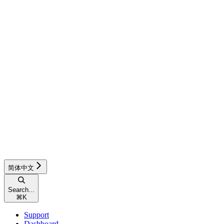
简体中文
Search...
⌘
K
Support
Dashboard