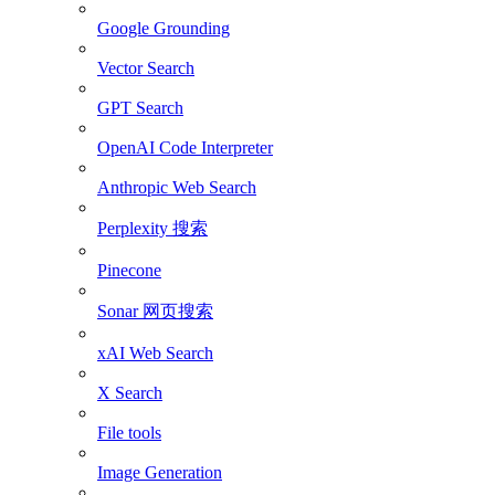
Google Grounding
Vector Search
GPT Search
OpenAI Code Interpreter
Anthropic Web Search
Perplexity 搜索
Pinecone
Sonar 网页搜索
xAI Web Search
X Search
File tools
Image Generation